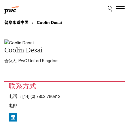
Skip
Skip
to
to
content
footer
普华永道中国
Coolin Desai
Coolin Desai
合伙人, PwC United Kingdom
联系方式
电话:
+[44] (0) 7802 786912
电邮
LinkedIn