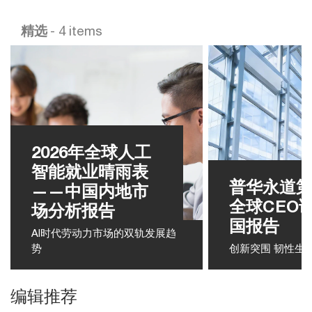
精选
- 4 items
2026年全球人工
智能就业晴雨表
普华永道第
——中国内地市
全球CEO
场分析报告
国报告
AI时代劳动力市场的双轨发展趋
势
创新突围 韧性生
编辑推荐