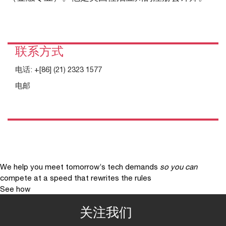
联系方式
电话:
+[86] (21) 2323 1577
电邮
We help you meet tomorrow’s tech demands
so you can
compete at a speed that rewrites the rules
See how
关注我们