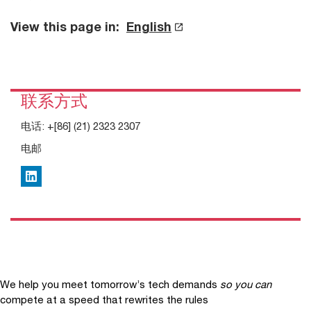
View this page in:
English
联系方式
电话:
+[86] (21) 2323 2307
电邮
LinkedIn
We help you meet tomorrow’s tech demands
so you can
compete at a speed that rewrites the rules