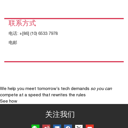
联系方式
电话:
+[86] (10) 6533 7978
电邮
We help you meet tomorrow’s tech demands
so you can
compete at a speed that rewrites the rules
See how
关注我们