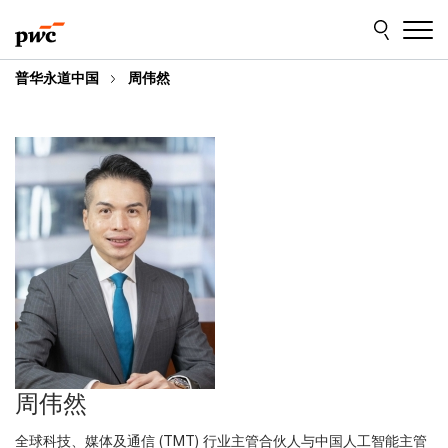
Skip
Skip
to
to
content
footer
普华永道中国
周伟然
周伟然
全球科技、媒体及通信 (TMT) 行业主管合伙人与中国人工智能主管