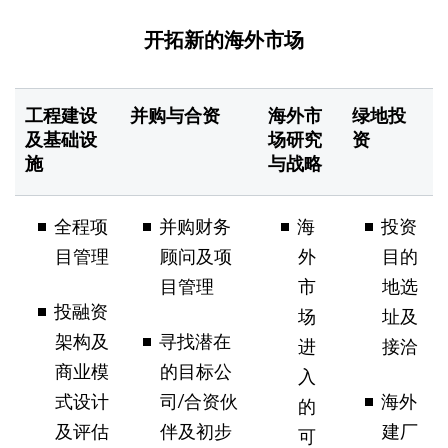
开拓新的海外市场
工程建设
并购与合资
海外市
绿地投
及基础设
场研究
资
施
与战略
全程项
并购财务
海
投资
目管理
顾问及项
外
目的
目管理
市
地选
投融资
场
址及
架构及
寻找潜在
进
接洽
商业模
的目标公
入
式设计
司/合资伙
海外
的
及评估
伴及初步
建厂
可