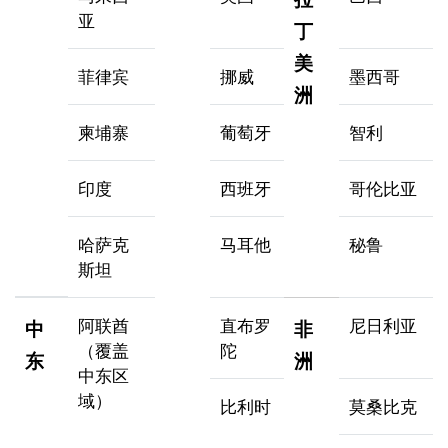
亚
丁
美
菲律宾
挪威
墨西哥
洲
柬埔寨
葡萄牙
智利
印度
西班牙
哥伦比亚
哈萨克
马耳他
秘鲁
斯坦
阿联酋
直布罗
尼日利亚
中
非
（覆盖
陀
东
洲
中东区
域）
比利时
莫桑比克