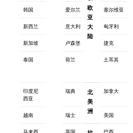
欧
韩国
爱尔兰
塞尔维亚
亚
新西兰
意大利
大
匈牙利
陆
新加坡
卢森堡
捷克
泰国
荷兰
土耳其
印度尼
瑞典
加拿大
北
西亚
美
洲
越南
瑞士
美国
马来西
英国
巴西
拉