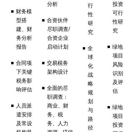
分析
投资
行
财务模
可行
性
型搭
合资伙伴
性研
研
建、财
尽职调查/
究
究
务分析
合资企业
报告
启动计划
绿地
全
项目
球
合同项
交易税务
风险
化
下关键
架构设计
识别
战
税务影
及评
略
全面的尽
响评估
估
规
职调查：
划
人员派
商业、财
绿地
与
遣安排
务、税
项目
路
及常设
务、人力
投资
径
机构风
资源、IT信