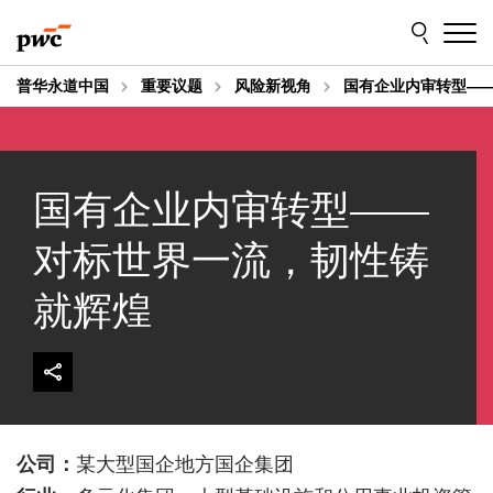
Skip
Skip
to
to
content
footer
普华永道中国
重要议题
风险新视角
国有企业内审转型—
国有企业内审转型——
对标世界一流，韧性铸
就辉煌
公司：
某大型国企地方国企集团